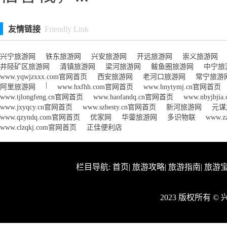
友情链接
Friendly Link
兴宁旅游网
铁东旅游网
兴安旅游网
开远旅游网
崇义旅游网
井陉矿区旅游网
清镇旅游网
梁河旅游网
鲅鱼圈旅游网
中宁旅
www.yqwjzxxx.com官网首页
西安旅游网
老河口旅游网
常宁旅游
|
阿里旅游网
www.hxfhh.com官网首页
www.hnytymj.cn官网首页
www.tjlongfeng.cn官网首页
www.haofandq.cn官网首页
www.nbyjbj
www.jxyqcy.cn官网首页
www.szbesty.cn官网首页
新河旅游网
元谋
www.qzyndq.com官网首页
优家网
华蓥旅游网
多识物联
www.z
www.clzqkj.com官网首页
正佳便利店
栏目导航:
首页
|
旅游攻略
|
旅游指南
|
旅游
2023 版权所有 